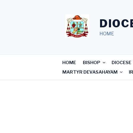
Skip
to
content
DIOC
HOME
HOME
BISHOP
DIOCESE
MARTYR DEVASAHAYAM
I