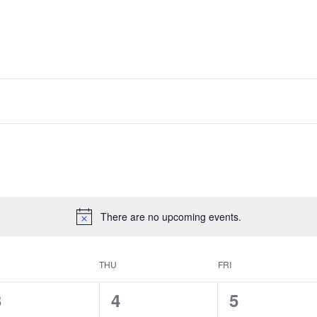
There are no upcoming events.
THU
FRI
0
0
0
3
4
5